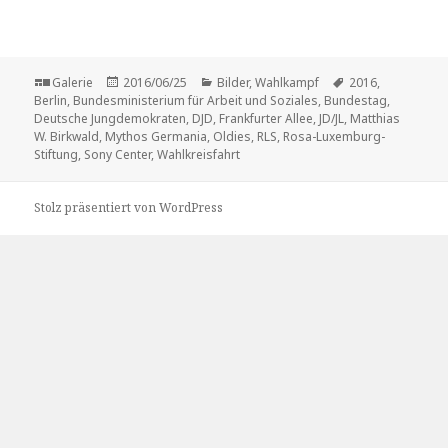
Format
Galerie
Veröffentlicht
2016/06/25
Kategorien
Bilder
,
Wahlkampf
Tags
2016
,
Berlin
,
Bundesministerium für Arbeit und Soziales
am
,
Bundestag
,
Deutsche Jungdemokraten
,
DJD
,
Frankfurter Allee
,
JD/JL
,
Matthias
W. Birkwald
,
Mythos Germania
,
Oldies
,
RLS
,
Rosa-Luxemburg-
Stiftung
,
Sony Center
,
Wahlkreisfahrt
Stolz präsentiert von WordPress